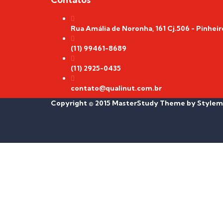
Rua Amália de Noronha, 161 Cj.506 - Pinheir
(11) 99461-8689
(11) 2925-0435
contato@qualinut.com.br
Copyright © 2015 MasterStudy Theme by
Stylem
Sign In
The password must have a minimum of 8