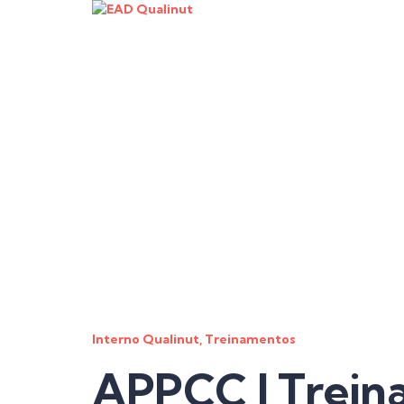
Tem alguma pergunta?
Enviar Inquérito
Mensagem enviada.
Fechar
Interno Qualinut,
Treinamentos
APPCC I Trein