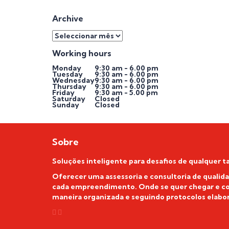
Archive
Archive
Working hours
Monday
9:30 am - 6.00 pm
Tuesday
9:30 am - 6.00 pm
Wednesday
9:30 am - 6.00 pm
Thursday
9:30 am - 6.00 pm
Friday
9:30 am - 5.00 pm
Saturday
Closed
Sunday
Closed
Sobre
Soluções inteligente para desafios de qualquer 
Oferecer uma assessoria e consultoria de qualid
cada empreendimento. Onde se quer chegar e com
maneira organizada e seguindo protocolos elabo