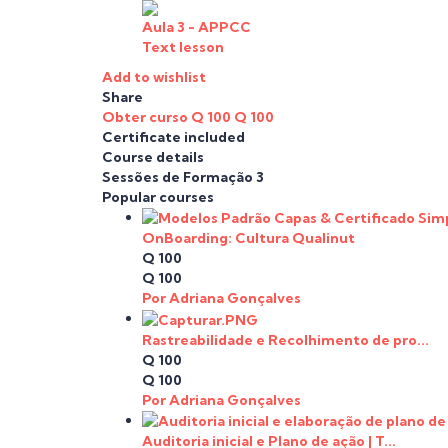
Aula 3 - APPCC
Text lesson
Add to wishlist
Share
Obter curso
Q 100
Q 100
Certificate included
Course details
Sessões de Formação
3
Popular courses
OnBoarding: Cultura Qualinut
Q 100
Q 100
Por Adriana Gonçalves
Rastreabilidade e Recolhimento de pro...
Q 100
Q 100
Por Adriana Gonçalves
Auditoria inicial e Plano de ação | T...